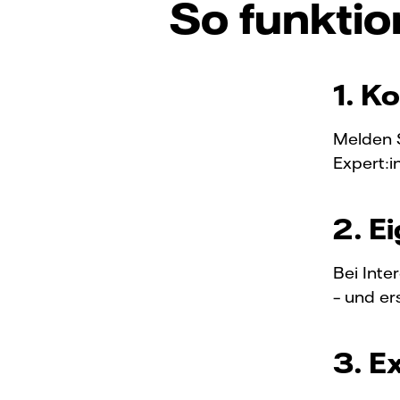
So funktio
1. K
Melden S
Expert:i
2. E
Bei Inte
– und er
3. E