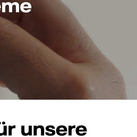
teme
ür unsere