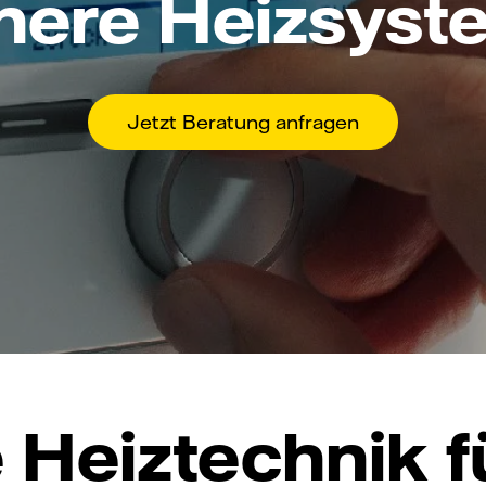
here Heizsys
Jetzt Beratung anfragen
Heiztechnik f