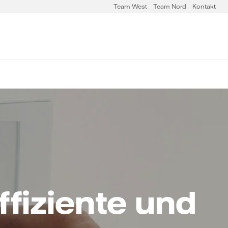
Team West
Team Nord
Kontakt
ffiziente und