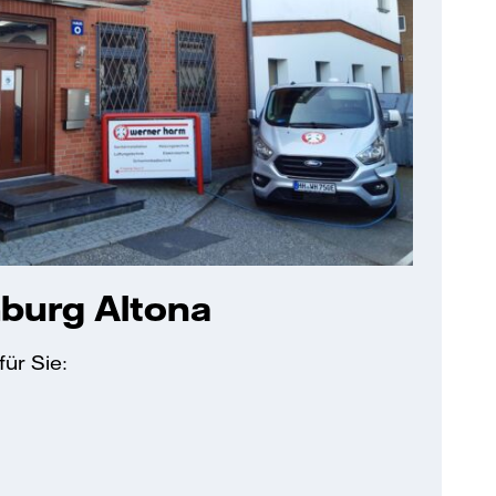
urg Altona
ür Sie: