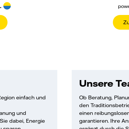
Z
Unsere Tea
egion einfach und
Ob Beratung, Planu
den Traditionsbetr
Planung und
einen reibungslose
Sie dabei, Energie
garantieren. Ihre A
u sparen.
ergänzt durch die 