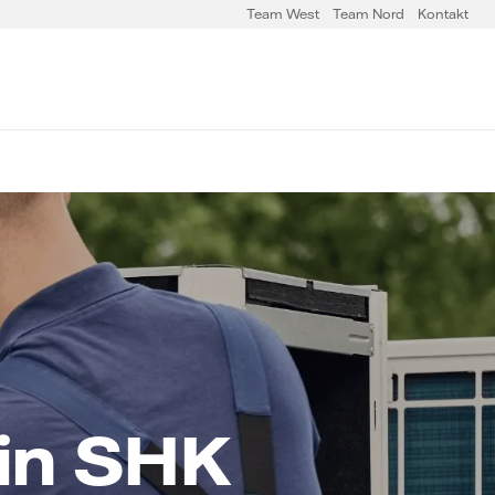
Team West
Team Nord
Kontakt
in SHK