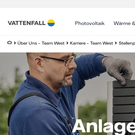
Skip
to
content
Photovoltaik
Wärme &
Über Uns – Team West
Karriere – Team West
Stellen
Anlag